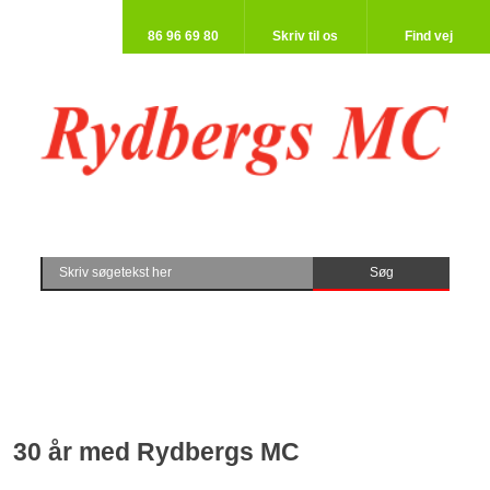
86 96 69 80​
Skriv til os​
Find vej​
30 år med Rydbergs MC