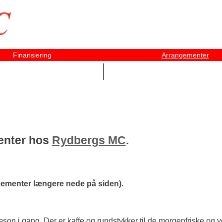
Finansiering
Arrangementer
UDSTYR M.M. ▼
VI TILBYDER OGSÅ ▼
menter hos
Rydbergs MC
.
angementer længere nede på siden).
son i gang. Der er kaffe og rundstykker til de morgenfriske og ve