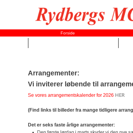
Forside
NYE OG BRUGTE MC ▼
Arrangementer:
Vi inviterer løbende til arrange
HER​
Se vores arrangementskalender for 2026
(Find links til billeder fra mange tidligere arr
Det er seks faste årlige arrangementer:
Den første lørdag i marts skyder vi den nye sæ