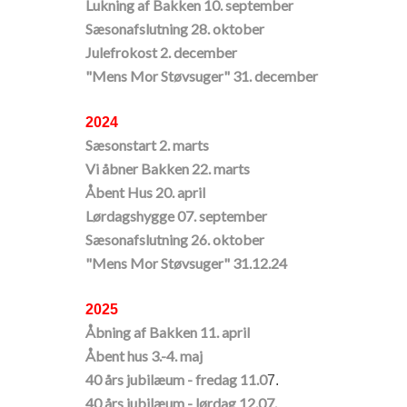
Lukning af Bakken 10. september
Sæsonafslutning 28. oktober
Julefrokost 2. december
"Mens Mor Støvsuger" 31. december
2024
Sæsonstart 2. marts
Vi åbner Bakken 22. marts
Åbent Hus 20. april
Lørdagshygge 07. september
Sæsonafslutning 26. oktober
"Mens Mor Støvsuger" 31.12.24
2025
Åbning af Bakken 11. april
Åbent hus 3.-4. maj
40 års jubilæum - fredag 11.0
7.
40 års jubilæum - lørdag 12.07.