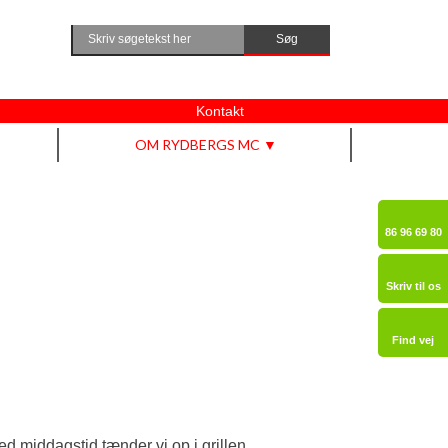
Kontakt
OM RYDBERGS MC ▼
86 96 69 80​
Skriv til os​
Find vej​
d middagstid tænder vi op i grillen.