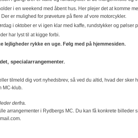
j holder i en weekend med åbent hus. Her plejer det at komme me
Der er mulighed for prøveture på flere af vore motorcykler.
dag i oktober er vi igen klar med kaffe, rundstykker og pølser på
r har lyst til at kigge forbi.
e lejligheder rykke en uge. Følg med på hjemmesiden.
 det, specialarrangementer.
er tilmeld dig vort nyhedsbrev, så ved du altid, hvad der sker h
en MC-klub.
leder derfra.
le arrangementer i Rydbergs MC. Du kan få konkrete billeder sle
mail.com.