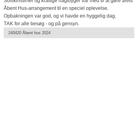
Solskinstimer og kraftige haglbyger var med til at gøre årets
Åbent Hus-arrangement til en speciel oplevelse.
Opbakningen var god, og vi havde en hyggelig dag.
TAK for alle besøg - og på gensyn.
240420 Åbent hus 2024