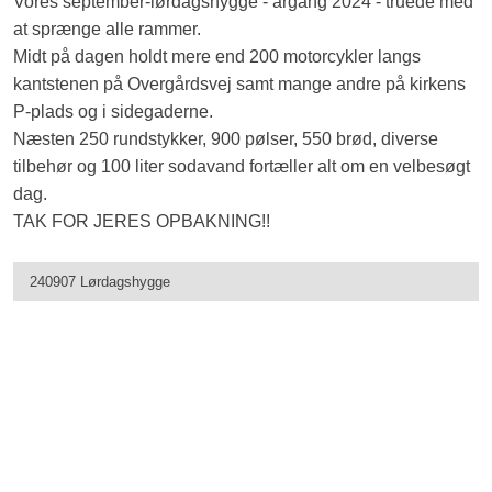
Vores september-lørdagshygge - årgang 2024 - truede med
at sprænge alle rammer.
Midt på dagen holdt mere end 200 motorcykler langs
kantstenen på Overgårdsvej samt mange andre på kirkens
P-plads og i sidegaderne.
Næsten 250 rundstykker, 900 pølser​, 550 brød, diverse
tilbehør og 100 liter sodavand fortæller alt om en velbesøgt
dag.
TAK FOR JERES OPBAKNING!!
240907 Lørdagshygge