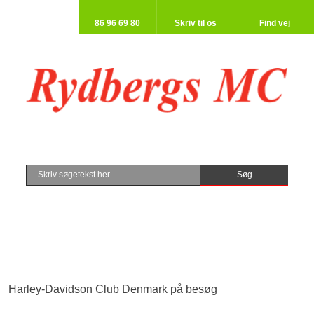
86 96 69 80​
Skriv til os​
Find vej​
​Harley-Davidson Club Denmark på besøg